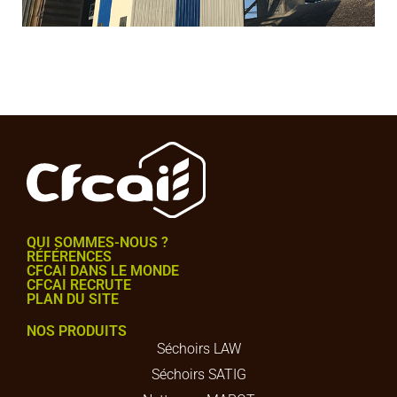
QUI SOMMES-NOUS ?
RÉFÉRENCES
CFCAI DANS LE MONDE
CFCAI RECRUTE
PLAN DU SITE
NOS PRODUITS
Séchoirs LAW
Séchoirs SATIG